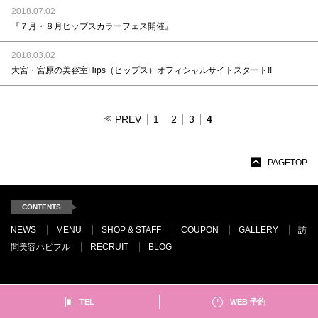
2018.07.02
『７月・８月ヒップスカラーフェス開催』
2018.03.02
大宮・宮原の美容室Hips（ヒップス）オフィシャルサイトスタート!!
PREV
1
2
3
4
PAGETOP
CONTENTS
NEWS
MENU
SHOP & STAFF
COUPON
GALLERY
訪
問美容ハピフル
RECRUIT
BLOG
TEL
WEB 予約