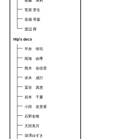
後藤 珠莉
菅原 芽生
長堀 琴葉
渡辺 舜
Hip's deco
平井 惇司
雨海 由季
熊木 佑佳里
赤木 成行
冨谷 真悠
岩本 千夏
小田 友里香
石野友唯
天田美月
深澤ゆずき