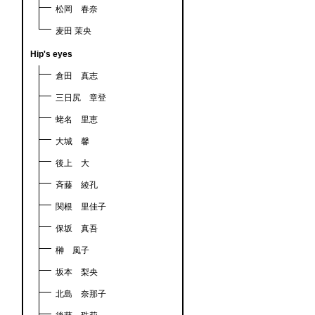
松岡 春奈
麦田 茉央
Hip's eyes
倉田 真志
三日尻 章登
蛯名 里恵
大城 馨
後上 大
斉藤 綾孔
関根 里佳子
保坂 真吾
榊 風子
坂本 梨央
北島 奈那子