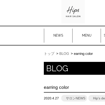
NEWS
MENU
トップ
BLOG
earring color
BLOG
earring color
2020.4.27
サロンNEWS
Hip's d