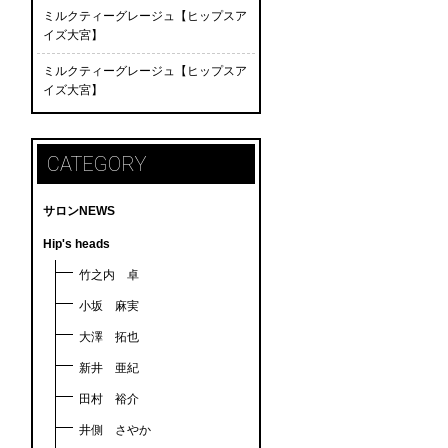
ミルクティーグレージュ【ヒップスア
イズ大宮】
ミルクティーグレージュ【ヒップスア
イズ大宮】
CATEGORY
サロンNEWS
Hip's heads
竹之内 卓
小坂 麻実
大澤 拓也
新井 亜紀
田村 裕介
井側 さやか