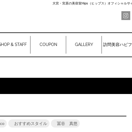
大宮・宮原の美容室Hips（ヒップス）オフィシャル
SHOP & STAFF
COUPON
GALLERY
訪問美容ハピフ
eco
おすすめスタイル
冨谷 真悠