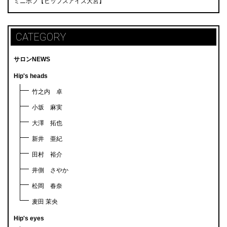
ミニボブ【ヒップスアイズ大宮】
CATEGORY
サロンNEWS
Hip's heads
竹之内 卓
小坂 麻実
大澤 拓也
新井 亜紀
田村 裕介
井側 さやか
松岡 春奈
麦田 茉央
Hip's eyes