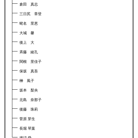
倉田 真志
三日尻 章登
蛯名 里恵
大城 馨
後上 大
斉藤 綾孔
関根 里佳子
保坂 真吾
榊 風子
坂本 梨央
北島 奈那子
後藤 珠莉
菅原 芽生
長堀 琴葉
渡辺 舜