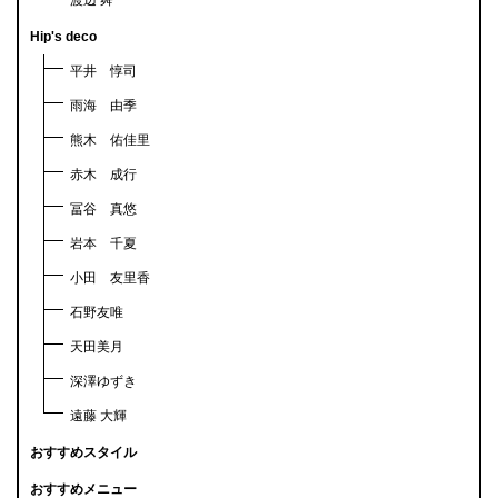
Hip's deco
平井 惇司
雨海 由季
熊木 佑佳里
赤木 成行
冨谷 真悠
岩本 千夏
小田 友里香
石野友唯
天田美月
深澤ゆずき
遠藤 大輝
おすすめスタイル
おすすめメニュー