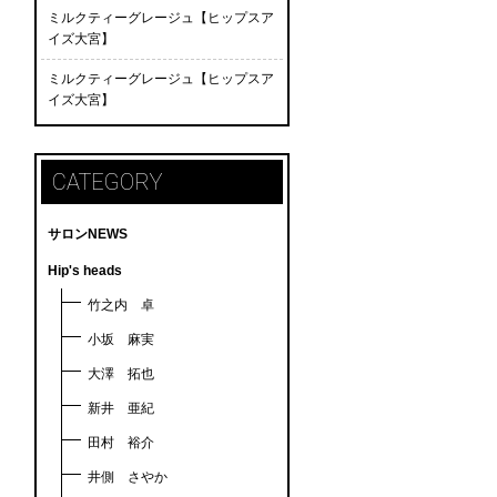
ミルクティーグレージュ【ヒップスア
イズ大宮】
ミルクティーグレージュ【ヒップスア
イズ大宮】
CATEGORY
サロンNEWS
Hip's heads
竹之内 卓
小坂 麻実
大澤 拓也
新井 亜紀
田村 裕介
井側 さやか