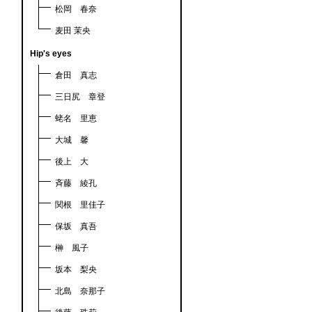
松岡 春奈
麦田 茉央
Hip's eyes
倉田 真志
三日尻 章登
蛯名 里恵
大城 馨
後上 大
斉藤 綾孔
関根 里佳子
保坂 真吾
榊 風子
坂本 梨央
北島 奈那子