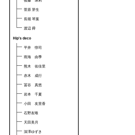
後藤 珠莉
菅原 芽生
長堀 琴葉
渡辺 舜
Hip's deco
平井 惇司
雨海 由季
熊木 佑佳里
赤木 成行
冨谷 真悠
岩本 千夏
小田 友里香
石野友唯
天田美月
深澤ゆずき