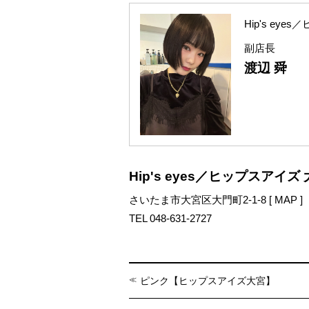
Hip's ey
副店長
渡辺 舜
Hip's eyes／ヒップスアイ
さいたま市大宮区大門町2-1-8 [
MAP
]
TEL 048-631-2727
ピンク【ヒップスアイズ大宮】