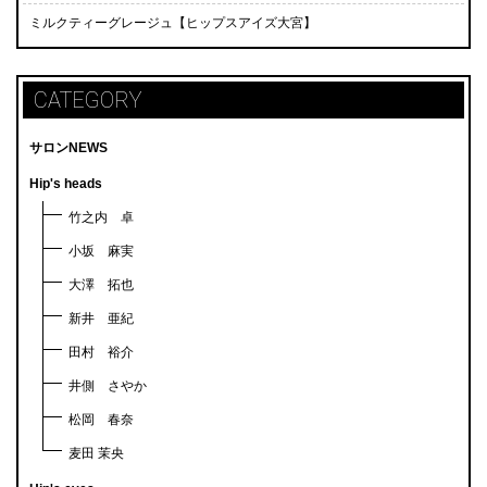
ミルクティーグレージュ【ヒップスアイズ大宮】
CATEGORY
サロンNEWS
Hip's heads
竹之内 卓
小坂 麻実
大澤 拓也
新井 亜紀
田村 裕介
井側 さやか
松岡 春奈
麦田 茉央