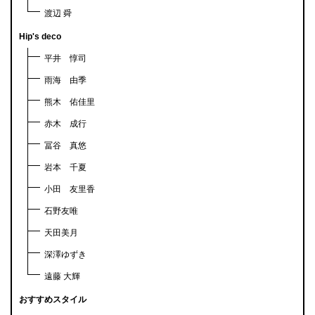
渡辺 舜
Hip's deco
平井 惇司
雨海 由季
熊木 佑佳里
赤木 成行
冨谷 真悠
岩本 千夏
小田 友里香
石野友唯
天田美月
深澤ゆずき
遠藤 大輝
おすすめスタイル