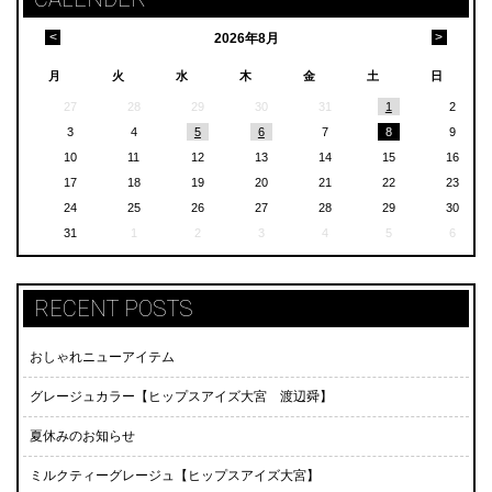
<
>
2026
年
8月
月
火
水
木
金
土
日
27
28
29
30
31
1
2
3
4
5
6
7
8
9
10
11
12
13
14
15
16
17
18
19
20
21
22
23
24
25
26
27
28
29
30
31
1
2
3
4
5
6
RECENT POSTS
おしゃれニューアイテム
グレージュカラー【ヒップスアイズ大宮 渡辺舜】
夏休みのお知らせ
ミルクティーグレージュ【ヒップスアイズ大宮】