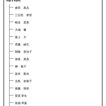
Hip's eyes
倉田 真志
三日尻 章登
蛯名 里恵
大城 馨
後上 大
斉藤 綾孔
関根 里佳子
保坂 真吾
榊 風子
坂本 梨央
北島 奈那子
後藤 珠莉
菅原 芽生
長堀 琴葉