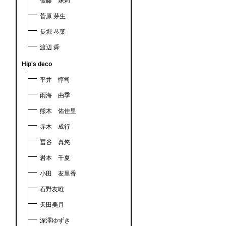
後藤 珠莉
菅原 芽生
長堀 琴葉
渡辺 舜
Hip's deco
平井 惇司
雨海 由季
熊木 佑佳里
赤木 成行
冨谷 真悠
岩本 千夏
小田 友里香
石野友唯
天田美月
深澤ゆずき