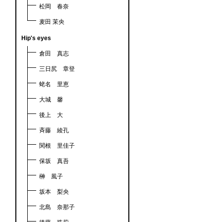
松岡 春奈
麦田 茉央
Hip's eyes
倉田 真志
三日尻 章登
蛯名 里恵
大城 馨
後上 大
斉藤 綾孔
関根 里佳子
保坂 真吾
榊 風子
坂本 梨央
北島 奈那子