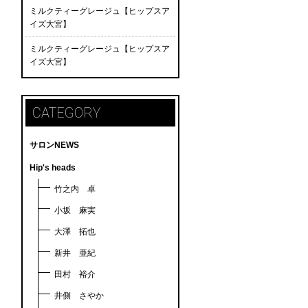
ミルクティーグレージュ【ヒップスア
イズ大宮】
ミルクティーグレージュ【ヒップスア
イズ大宮】
CATEGORY
サロンNEWS
Hip's heads
竹之内 卓
小坂 麻実
大澤 拓也
新井 亜紀
田村 裕介
井側 さやか