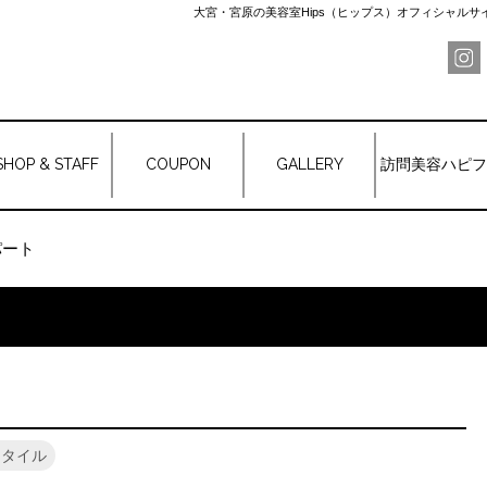
大宮・宮原の美容室Hips（ヒップス）オフィシャル
SHOP & STAFF
COUPON
GALLERY
訪問美容ハピフ
パート
スタイル