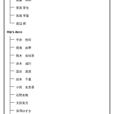
後藤 珠莉
菅原 芽生
長堀 琴葉
渡辺 舜
Hip's deco
平井 惇司
雨海 由季
熊木 佑佳里
赤木 成行
冨谷 真悠
岩本 千夏
小田 友里香
石野友唯
天田美月
深澤ゆずき