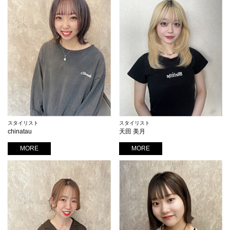
スタイリスト
スタイリスト
chinatau
天田 美月
MORE
MORE