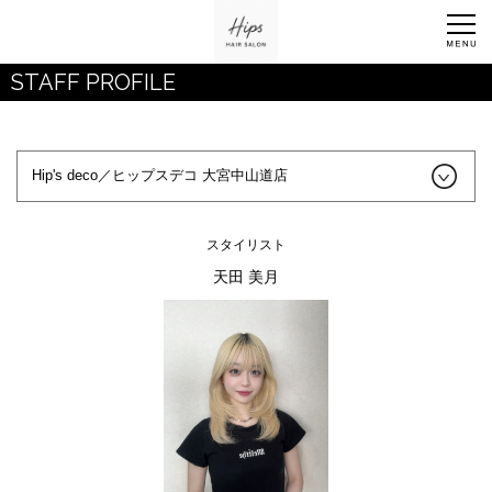
STAFF PROFILE
スタイリスト
天田 美月