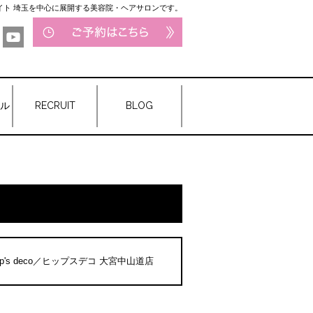
サイト 埼玉を中心に展開する美容院・ヘアサロンです。
ル
RECRUIT
BLOG
ip's deco／ヒップスデコ 大宮中山道店