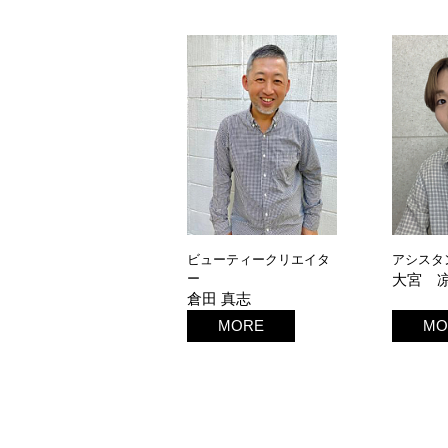
ビューティークリエイタ
アシスタ
ー
大宮 
倉田 真志
MORE
MO