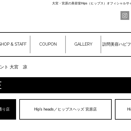
大宮・宮原の美容室Hips（ヒップス）オフィシャル
SHOP & STAFF
COUPON
GALLERY
訪問美容ハピフ
ント 大宮 凉
E
宮通り店
Hip's heads／ヒップスヘッズ 宮原店
H