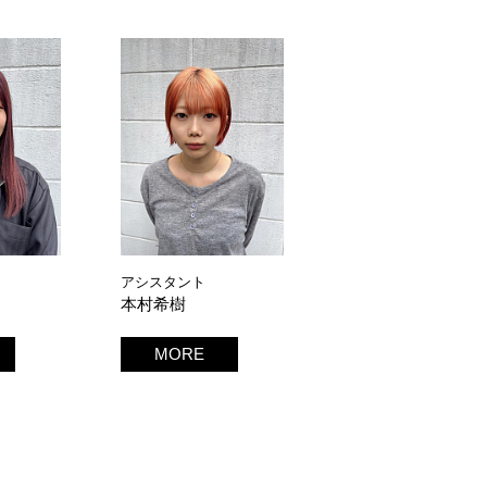
アシスタント
本村希樹
MORE