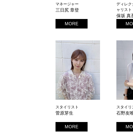
マネージャー
ディレク
三日尻 章登
ャリスト
保坂 真
MORE
MO
スタイリスト
スタイリ
菅原芽生
石野友
MORE
MO