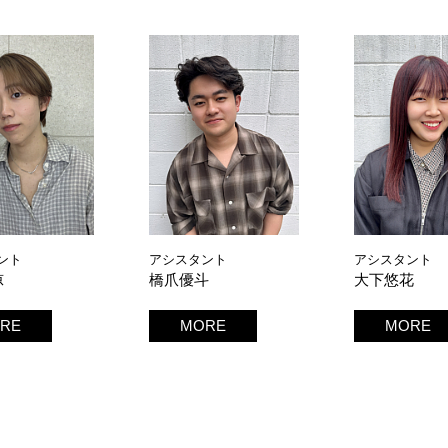
ント
アシスタント
アシスタント
凉
橋爪優斗
大下悠花
RE
MORE
MORE